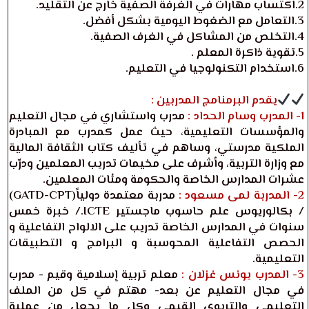
2.اكتساب مهارات في الغرفة الصفية خارج عن التقليد.
3.التعامل مع الضغوط اليومية بشكل أفضل.
4.التخلص من المشاكل في الغرف الصفية.
5.تقوية ذاكرة المعلم .
6.استخدام التكنولوجيا في التعليم.
يقدم البرمنامج المدربين :
1- المدرب وسام الحداد :
مدرب واستشاري في مجال التعليم
والمؤسسات التعليمية، حيث عمل كمدرب مع المبادرة
الملكية مدرستي، وساهم في تأليف كتاب الثقافة المالية
مع وزارة التربية، وأشرف على مخيمات تدريب المعلمين ودرّب
عشرات المدارس الخاصة والحكومة ومئات المعلمين.
2- المدربة لمى مسعود :
مدربة معتمدة دولياً(GATD-CPT)
/ بكالوريوس علم حاسوب ماجستير ICTE./ خبرة خمس
سنوات في المدارس الخاصة تدريب على الالواح التفاعلية و
الحصص التفاعلية المحوسبة و البرامج و التطبيقات
التعليمية.
3- المدرب يونس غزلان :
معلم تربية إسلامية وقيم - مدرب
في مجال التعليم عن بعد- مهتم في كل من الملف
التعليمي والتربوي القيمي وكل ما يجعل من عملية