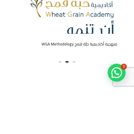
منهجية أكاديمية حبّة قمح WGA Methodology
1
3200
123
مؤسسة
متدرب