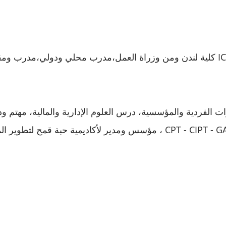
مدرب معتمد (GATD - IAPPD) ومن ICL كلية لندن ومن وزراة العمل،مدرب محلي و
ات الفردية والمؤسسية، درس العلوم الإدارية والمالية، مهتم و
العادات الإيجابية، مدرب مدربين معتمد محلياً ودولياً CPT - CIPT - GATD ، مؤسس ومدي