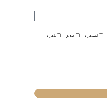
انستغرام
صديق
تلغرام