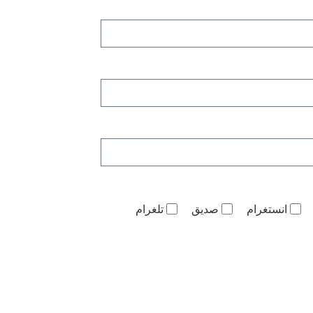
انستغرام
صديق
تلغرام