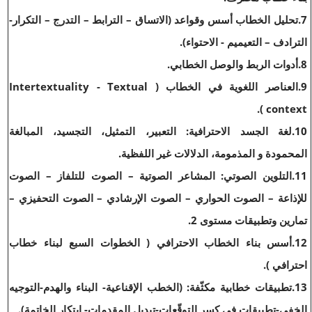
7.تحليل الخطاب أسس وقواعد (الاتساق – الترابط – التدرج – التكرار-
الترادف – التعيميم - الاحتواء).
8.أدوات الربط والوصل الخطابي.
9.العناصر اللغوية في الخطاب ( Intertextuality - Textual
context ).
10.لغة الجسد الاحترافية: التعبير، التمثيل، التجسيد، المبالغة
المحمودة و المذمومة، الدلالات غير اللفظية.
11.التلوين الصوتي: المشاعر الصوتية – الصوت للتلفاز – الصوت
للإذاعة – الصوت الحواري – الصوت الإرشادي – الصوت التحفيزي –
تمارين وتطبيقات مستوى 2.
12.أسس بناء الخطاب الاحترافي ( الخطوات السبع لبناء خطاب
احترافي ).
13.تطبيقات خطابية مكثّفة: (الخطب الإقناعية- البناء والهدم-التوجيه
الخفي-تطبيقات في كسر التوقّعات-تبديل المقدمات- ابتكار الخاتمة).