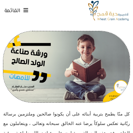
القائمة
​كل منّا يطمح بتربية أبنائه على أن يكونوا صالحين وملتزمين برسالة
ربّانية تعكس سلوكاً يرضا عنه الخالق سبحانه وتعالى ، ويتعاملون مع
الخلق وفق هذه الرسالة، ويقبلون على عبادت الله طواعية ورغبة